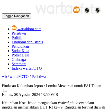
Toggle Navigation
wartablora.com
Peristiwa
Politik
Ekonomi dan Bisnis
Pendidikan
Sudut Kota
Potret Desa
Olahraga
Seremoni
Indeks wartaFOTO
wb
/
wartaFOTO
/
Peristiwa
Pitulasan Kelurahan Jepon : Lomba Mewarnai untuk PAUD dan
TK
Kamis, 08 Agustus 2024
13:50 WIB
Kelurahan Kota Jepon mengadakan
festival pitulasan
dalam
rangkaian memeriahkan HUT RI ke-79. Rangkaian festival diawali